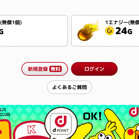
(無償1個)
1エナジー(無償
24
G
G
新規登録
無料
ログイン
よくあるご質問