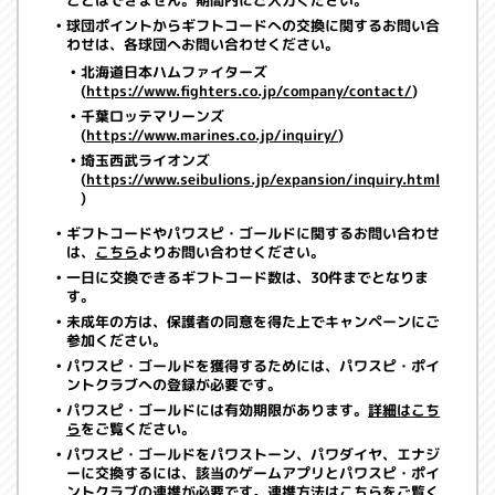
ことはできません。期間内にご入力ください。
球団ポイントからギフトコードへの交換に関するお問い合
わせは、各球団へお問い合わせください。
北海道日本ハムファイターズ
(
https://www.fighters.co.jp/company/contact/
)
千葉ロッテマリーンズ
(
https://www.marines.co.jp/inquiry/
)
埼玉西武ライオンズ
(
https://www.seibulions.jp/expansion/inquiry.html
)
ギフトコードやパワスピ・ゴールドに関するお問い合わせ
は、
こちら
よりお問い合わせください。
一日に交換できるギフトコード数は、30件までとなりま
す。
未成年の方は、保護者の同意を得た上でキャンペーンにご
参加ください。
パワスピ・ゴールドを獲得するためには、パワスピ・ポイ
ントクラブへの登録が必要です。
パワスピ・ゴールドには有効期限があります。
詳細はこち
ら
をご覧ください。
パワスピ・ゴールドをパワストーン、パワダイヤ、エナジ
ーに交換するには、該当のゲームアプリとパワスピ・ポイ
ントクラブの連携が必要です。
連携方法はこちら
をご覧く