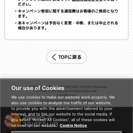
ださい。
キャンペーン参加に関する通信費はお客様のご負担となり
ます。
本キャンペーンは予告なく変更・中断、または中止される
場合があります。
TOPに戻る
Our use of Cookies
© HOKKAIDO NIPPONHAM FIGHTERS. All Rights Reserved.
© Chiba Lotte Marines All Rights Reserved.
© SEIBU Lions
We use cookies to make our website work properly. We
©2026 Konami Digital Entertainment
also use cookies to analyze the traffic of our website,
to provide you with the advertisement tailored to your
interest, and to link our website to the social media. If
you select “Accept All Cookies”, all of these cookies will
be used on our website.
Cookie Notice