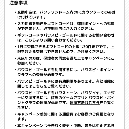
注意事項
交換申込は、バンテリンドーム内のFCカウンターでのみ受
け付けています。
入力期限を過ぎたギフトコードは、球団ポイントへの返還
ができません。必ず期間内にご入力ください。
ギフトコードやパワスピ・ゴールドに関するお問い合わせ
は、
こちら
よりお問い合わせください。
1日に交換できるギフトコードの上限は30件までです。上
限を超える交換はできませんので、ご注意ください。
未成年の方は、保護者の同意を得た上でキャンペーンにご
参加ください。
パワスピ・ゴールドを利用するには、パワスピ・ポイント
クラブへの登録が必要です。
パワスピ・ゴールドには有効期限があります。有効期限に
関しては
こちら
をご覧ください。
パワスピ・ゴールドをパワストーン、パワダイヤ、エナジ
ーに交換するには、該当のゲームアプリとパワスピ・ポイ
ントクラブの連携が必要です。
連携方法はこちら
をご覧く
ださい。
キャンペーン参加に関する通信費はお客様のご負担となり
ます。
本キャンペーンは予告なく変更・中断、または中止される